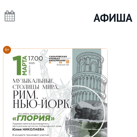
АФИША
6+