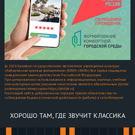
© 2026 Краевое государственное автономное учреждение культуры
«Хабаровская краевая филармония» (КГАУК «ХКФ») Все права защищены
гражданским законодательством Российской Федерации.
При цитировании и использовании в информационных, научных, учебных
или культурных целях указание на источник является обязательным (путем
размещения гиперссылки https://phildv.ru)
Настоящий сайт в добровольном порядке принял обязательства по
соблюдению Кодекса этической деятельности (работы) в сети Интернет
ХОРОШО ТАМ, ГДЕ ЗВУЧИТ КЛАССИКА