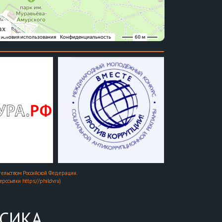
ельством Российской Федерации.
ссылки https://phildv.ru)
ССИКА