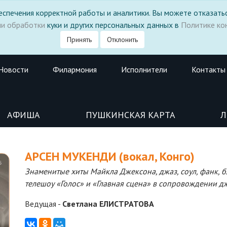
 обеспечения корректной работы и аналитики. Вы можете отказатьс
ми обработки
куки и других персональных данных в
Политике ко
Принять
Отклонить
Новости
Филармония
Исполнители
Контакты
АФИША
ПУШКИНСКАЯ КАРТА
Л
АРСЕН МУКЕНДИ (вокал, Конго)
Знаменитые хиты Майкла Джексона, джаз, соул, фанк, 
телешоу «Голос» и «Главная сцена» в сопровождении д
Ведущая -
Светлана ЕЛИСТРАТОВА