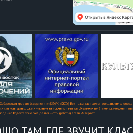
Хабаровская краевая филармония» (КГАУК «ХКФ») Все права защищены гражданским законодат
х или культурных целях указание на источник является обязательным (путем размещения гипер
людению Кодекса этической деятельности (работы) в сети Интернет
ШО ТАМ, ГДЕ ЗВУЧИТ КЛА