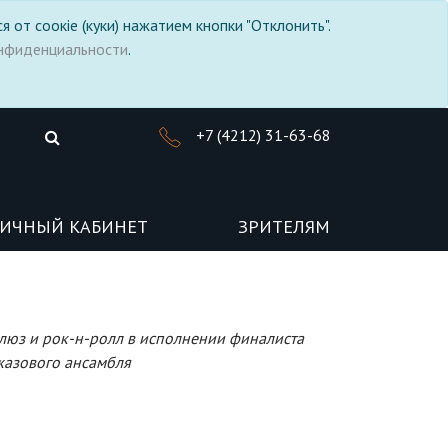
я от соокіе (куки) нажатием кнопки "Отклонить".
нфиденциальности
.
+7 (4212) 31-63-68
ИЧНЫЙ КАБИНЕТ
ЗРИТЕЛЯМ
блюз и рок-н-ролл в исполнении финалиста
жазового ансамбля