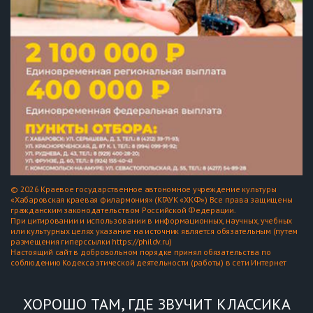
© 2026 Краевое государственное автономное учреждение культуры
«Хабаровская краевая филармония» (КГАУК «ХКФ») Все права защищены
гражданским законодательством Российской Федерации.
При цитировании и использовании в информационных, научных, учебных
или культурных целях указание на источник является обязательным (путем
размещения гиперссылки https://phildv.ru)
Настоящий сайт в добровольном порядке принял обязательства по
соблюдению Кодекса этической деятельности (работы) в сети Интернет
ХОРОШО ТАМ, ГДЕ ЗВУЧИТ КЛАССИКА