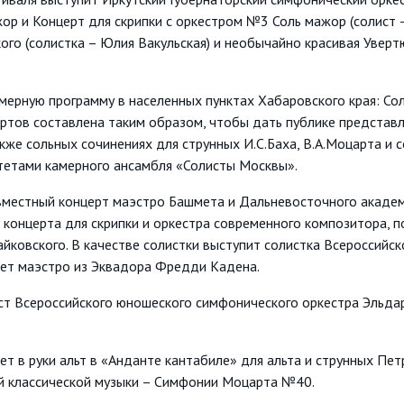
р и Концерт для скрипки с оркестром №3 Соль мажор (солист 
го (солистка – Юлия Вакульская) и необычайно красивая Увер
ерную программу в населенных пунктах Хабаровского края: Со
ртов составлена таким образом, чтобы дать публике представл
 также сольных сочинениях для струнных И.С.Баха, В.А.Моцарта
тетами камерного ансамбля «Солисты Москвы».
местный концерт маэстро Башмета и Дальневосточного академ
 концерта для скрипки и оркестра современного композитора, 
йковского. В качестве солистки выступит солистка Всероссийс
нет маэстро из Эквадора Фредди Кадена.
ст Всероссийского юношеского симфонического оркестра Эльда
т в руки альт в «Анданте кантабиле» для альта и струнных Пе
й классической музыки – Симфонии Моцарта №40.