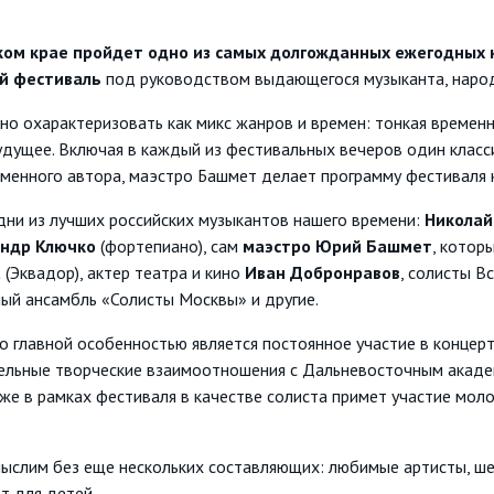
м крае пройдет одно из самых долгожданных ежегодных к
й фестиваль
под руководством выдающегося музыканта, наро
о охарактеризовать как микс жанров и времен: тонкая временн
удущее. Включая в каждый из фестивальных вечеров один класс
менного автора, маэстро Башмет делает программу фестиваля к
 из лучших российских музыкантов нашего времени:
Николай
андр Ключко
(фортепиано), сам
маэстро Юрий Башмет
, котор
а
(Эквадор), актер театра и кино
Иван Добронравов
, солисты В
ный ансамбль «Солисты Москвы» и другие.
го главной особенностью является постоянное участие в конце
тельные творческие взаимоотношения с Дальневосточным акаде
кже в рамках фестиваля в качестве солиста примет участие мо
лим без еще нескольких составляющих: любимые артисты, шед
т для детей.