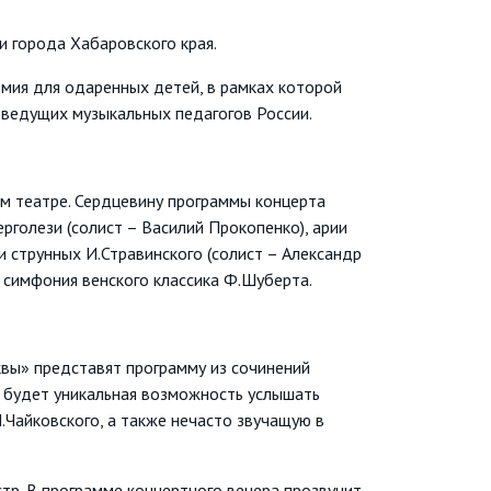
 города Хабаровского края.
мия для одаренных детей, в рамках которой
 ведущих музыкальных педагогов России.
 театре. Сердцевину программы концерта
рголези (солист – Василий Прокопенко), арии
и струнных И.Стравинского (солист – Александр
 симфония венского классика Ф.Шуберта.
вы» представят программу из сочинений
и будет уникальная возможность услышать
.Чайковского, а также нечасто звучащую в
тр. В программе концертного вечера прозвучит