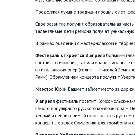
Продолжая лучшие традиции прошлых лет, фест
Свое развитие получит образовательная часть
талантливые дети региона получат уникальную
В рамках Академии с мастер-классом и творче
Фестиваль откроется 8 апреля
большим гала
составят сочинения, так или иначе связанные 
из итальянских опер (солист – Николай Землян
Рамм). Обрамлением концерта послужит Увертю
Маэстро Юрий Башмет займет место за дириже
9 апреля
фестиваль посетит Комсомольск-на-А
самого популярного русского композитора – П
теплый и неповторимый голос альта в руках ма
концертных залах Симфонию для тромбона и ст
9 апреля
в Хабаровске
впервые в рамках фест