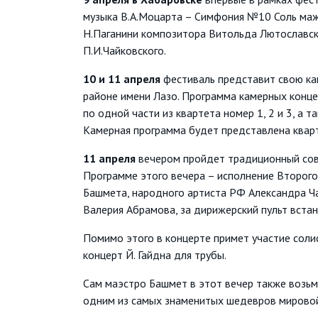
музыка В.А.Моцарта – Симфония №10 Соль мажо
Н.Паганини композитора Витольда Лютославско
П.И.Чайковского.
10 и 11 апреля
фестиваль представит свою кам
районе имени Лазо. Программа камерных конце
по одной части из квартета номер 1, 2 и 3, а
Камерная программа будет представлена квар
11 апреля
вечером пройдет традиционный сов
Программе этого вечера – исполнение Второго
Башмета, народного артиста РФ Александра Ча
Валерия Абрамова, за дирижерский пульт вста
Помимо этого в концерте примет участие соли
концерт Й. Гайдна для трубы.
Сам маэстро Башмет в этот вечер также возьме
одним из самых знаменитых шедевров мирово