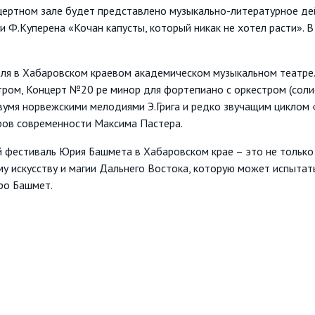
нцертном зале будет представлено музыкально-литературное д
 и Ф.Куперена «Кочан капусты, который никак не хотел расти». 
ля в Хабаровском краевом академическом музыкальном театре.
тром, Концерт №20 ре минор для фортепиано с оркестром (сол
вумя норвежскими мелодиями Э.Грига и редко звучащим циклом 
ров современности Максима Пастера.
валь Юрия Башмета в Хабаровском крае – это не только нед
у искусству и магии Дальнего Востока, которую может испытать
ро Башмет.