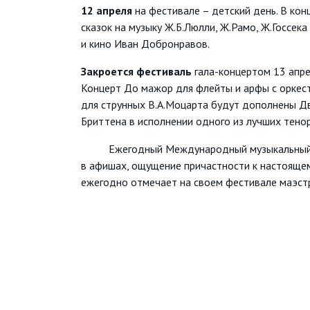
12 апреля
на фестивале – детский день. В ко
сказок на музыку Ж.Б.Люлли, Ж.Рамо, Ж.Госсека
и кино Иван Добронравов.
Закроется фестиваль
гала-концертом 13 апре
Концерт До мажор для флейты и арфы с оркес
для струнных В.А.Моцарта будут дополнены Д
Бриттена в исполнении одного из лучших тено
Ежегодный Международный музыкальный фести
в афишах, ощущение причастности к настоящем
ежегодно отмечает на своем фестивале маэст