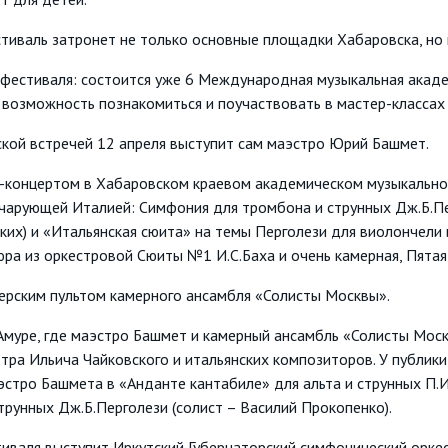
иваль затронет не только основные площадки Хабаровска, но и
 фестиваля: состоится уже 6 Международная музыкальная акаде
 возможность познакомиться и поучаствовать в мастер-классах
ской встречей 12 апреля выступит сам маэстро Юрий Башмет.
-концертом в Хабаровском краевом академическом музыкальном
с чарующей Италией: Симфония для тромбона и струнных Дж.Б.Пе
ских) и «Итальянская сюита» на темы Перголези для виолончели 
ра из оркестровой Сюиты №1 И.С.Баха и очень камерная, Пятая
рским пультом камерного ансамбля «Солисты Москвы».
муре, где маэстро Башмет и камерный ансамбль «Солисты Моск
етра Ильича Чайковского и итальянских композиторов. У публик
эстро Башмета в «Анданте кантабиле» для альта и струнных П.И
рунных Дж.Б.Перголези (солист – Василий Прокопенко).
иваля выступит Иркутский Губернаторский симфонический оркес