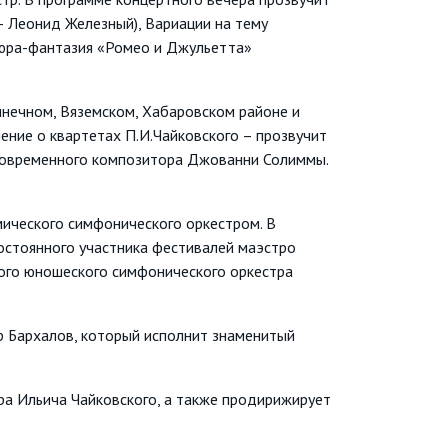
– Леонид Железный), Вариации на тему
тюра-фантазия «Ромео и Джульетта»
лнечном, Вяземском, Хабаровском районе и
ение о квартетах П.И.Чайковского – прозвучит
 и современного композитора Джованни Солиммы.
ического симфонического оркестром. В
постоянного участника фестивалей маэстро
кого юношеского симфонического оркестра
р Бархалов, который исполнит знаменитый
тра Ильича Чайковского, а также продирижирует