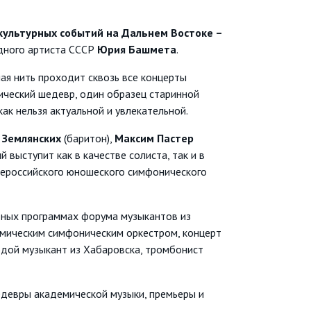
ультурных событий на Дальнем Востоке –
дного артиста СССР
Юрия Башмета
.
ая нить проходит сквозь все концерты
ический шедевр, один образец старинной
ак нельзя актуальной и увлекательной.
 Землянских
(баритон),
Максим Пастер
ый выступит как в качестве солиста, так и в
сероссийского юношеского симфонического
ртных программах форума музыкантов из
мическим симфоническим оркестром, концерт
лодой музыкант из Хабаровска, тромбонист
евры академической музыки, премьеры и