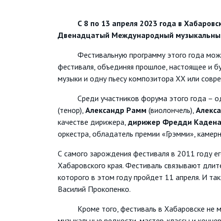
С 8 по 13 апреля 2023 года в Хабаровско
Двенадцатый Международный музыкальны
Фестивальную программу этого года можн
фестиваля, объединяя прошлое, настоящее и б
музыки и одну пьесу композитора XX или совре
Среди участников форума этого года – одни
(тенор),
Александр Рамм
(виолончель),
Алекс
качестве дирижера,
дирижер Фредди Каден
оркестра, обладатель премии «Грэмми», камер
С самого зарождения фестиваля в 2011 году е
Хабаровского края. Фестиваль связывают дли
которого в этом году пройдет 11 апреля. И та
Василий Прокопенко.
Кроме того, фестиваль в Хабаровске не мыс
музыкальные редкости, мастер-классы и концер