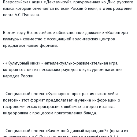
Всероссийская акция «Декламируй», приуроченная ко Дню русского
языка, который отмечается по всей России 6 июня, в день рождения
поэта А.С. Пушкина.
В этом году Всероссийское общественное движение «Волонтеры
культуры» совместно с Ассоциацией волонтерских центров
предлагают новые форматы:
-
«Культурный квиз»
- интеллектуально-развлекательная игра,
которая состоит из нескольких раундов о культурном наследии
народов России.
-
Специальный проект «Кулинарные пристрастия писателей и
поэтов»
- этот формат предполагает изучение информации о
гастрономических пристрастиях любимых авторов и запись
видеоролика с процессом приготовления блюда.
-
Специальный проект «Зачем твой дивный карандаш?»
(цитата из
стихотворения А.С. Пушкина, посвященное возлюбленной А.А.