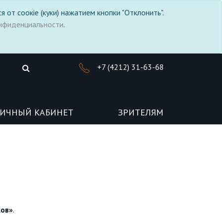
я от соокіе (куки) нажатием кнопки "Отклонить".
нфиденциальности
.
+7 (4212) 31-63-68
ИЧНЫЙ КАБИНЕТ
ЗРИТЕЛЯМ
ков»
.