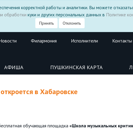
 обеспечения корректной работы и аналитики. Вы можете отказатьс
ми обработки
куки и других персональных данных в
Политике ко
Принять
Отклонить
Новости
Филармония
Исполнители
Контакты
АФИША
ПУШКИНСКАЯ КАРТА
Л
откроется в Хабаровске
 бесплатная обучающая площадка
«Школа музыкальных крити