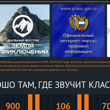
Хабаровская краевая филармония» (КГАУК «ХКФ») Все права защищены гражданским законодат
х или культурных целях указание на источник является обязательным (путем размещения гипер
людению Кодекса этической деятельности (работы) в сети Интернет
ШО ТАМ, ГДЕ ЗВУЧИТ КЛА
900
106
7