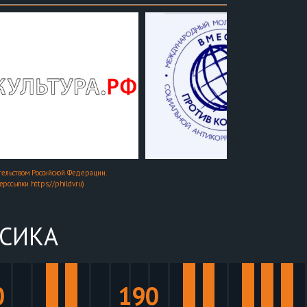
ельством Российской Федерации.
ссылки https://phildv.ru)
ССИКА
0
190