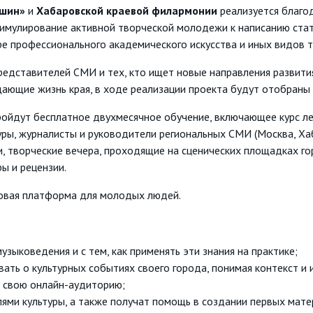
ашин»
и
Хабаровской краевой филармонии
реализуется благо
тимулирование активной творческой молодежи к написанию стат
ре профессионального академического искусства и иных видов 
представителей СМИ и тех, кто ищет новые направления развит
ающие жизнь края, в ходе реализации проекта будут отобраны 
ойдут бесплатное двухмесячное обучение, включающее курс лек
ры, журналисты и руководители региональных СМИ (Москва, Хаба
, творческие вечера, проходящие на сценических площадках гор
ы и рецензии.
овая платформа для молодых людей.
узыковедения и с тем, как применять эти знания на практике;
ать о культурных событиях своего города, понимая контекст и 
 свою онлайн-аудиторию;
ями культуры, а также получат помощь в создании первых мате