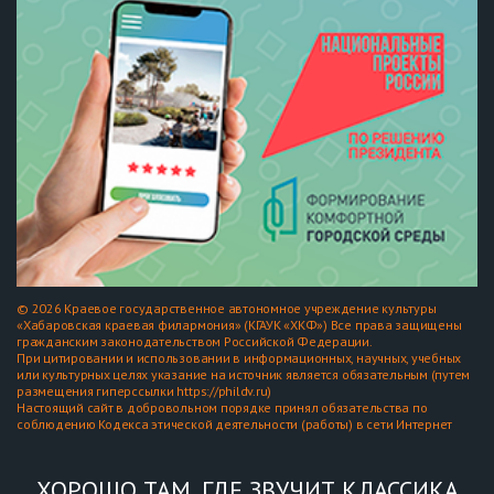
© 2026 Краевое государственное автономное учреждение культуры
«Хабаровская краевая филармония» (КГАУК «ХКФ») Все права защищены
гражданским законодательством Российской Федерации.
При цитировании и использовании в информационных, научных, учебных
или культурных целях указание на источник является обязательным (путем
размещения гиперссылки https://phildv.ru)
Настоящий сайт в добровольном порядке принял обязательства по
соблюдению Кодекса этической деятельности (работы) в сети Интернет
ХОРОШО ТАМ, ГДЕ ЗВУЧИТ КЛАССИКА