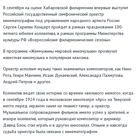
8 сентября на сцене Хабаровской филармонии впервые выступит
Российский государственный симфонический оркестр
кинематографии под управлением народного артиста России
Сергея Скрипки. Концерт пройдет в рамках празднования 100-
летнего юбилея коллектива, в рамках программы Министерства
культуры РФ «Всероссийские филармонические сезоны».
В программе «Жемчужины мировой киномузыки» прозвучит
известная киномузыка и популярная классика.
Оркестр исполнит музыку таких знаменитых композиторов, как Нино
Рота, Генри Манчини, Исаак Дунаевский, Александра Пахмутова,
Андрей Петров и других.
Коллектив ведет свою историю со времен «великого немого», когда
в сентябре 1924 года в московском кинотеатре «Арс» на Тверской
место перед экраном занял не пианист-тапер, а оркестр.
Музыкальное сопровождение фильмов имело успех у зрителей, и
вскоре коллектив, которым руководил композитор и дирижер
Давид Блок, стал играть и в других кинозалах. Отныне и навсегда
судьба оркестра была связана с кинематографом.