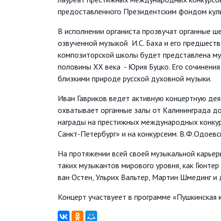
предоставленного Президентским фондом культ
В исполнении органиста прозвучат органные ш
озвученной музыкой И.С. Баха и его предшеств
композиторской школы будет представлена музы
половины ХХ века - Юрия Буцко. Его сочинени
близкими природе русской духовной музыки.
Иван Гавриков ведет активную концертную деят
охватывает органные залы от Калининграда до 
награды на престижных международных конкурса
Санкт-Петербург» и на конкурсеим. В.Ф.Одоевс
На протяжении всей своей музыкальной карьеры
таких музыкантов мирового уровня, как Гюнтер
ван Остен, Ульрих Вальтер, Мартин Шмединг и 
Концерт участвуеет в программе «Пушкинская к