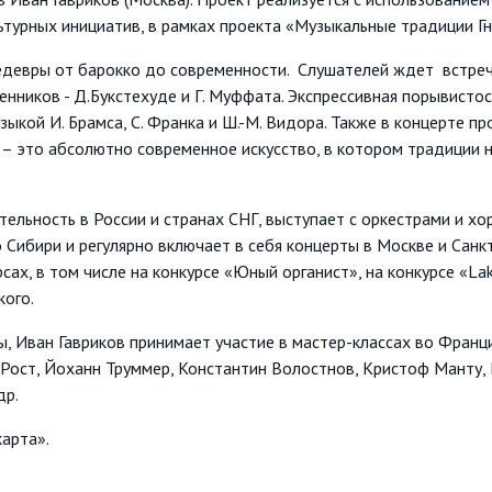
урных инициатив, в рамках проекта «Музыкальные традиции Гн
едевры от барокко до современности. Слушателей ждет встреч
енников - Д.Букстехуде и Г. Муффата. Экспрессивная порывисто
кой И. Брамса, С. Франка и Ш.-М. Видора. Также в концерте п
я – это абсолютно современное искусство, в котором традиции
ельность в России и странах СНГ, выступает с оркестрами и хор
Сибири и регулярно включает в себя концерты в Москве и Санк
х, в том числе на конкурсе «Юный органист», на конкурсе «Lake
кого.
, Иван Гавриков принимает участие в мастер-классах во Франци
 Рост, Йоханн Труммер, Константин Волостнов, Кристоф Манту, 
др.
арта».