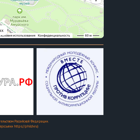
ельством Российской Федерации.
ссылки https://phildv.ru)