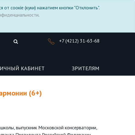
я от соокіе (куки) нажатием кнопки "Отклонить".
нфиденциальности
.
+7 (4212) 31-63-68
ИЧНЫЙ КАБИНЕТ
ЗРИТЕЛЯМ
армонии (6+)
 школы, выпускник Московской консерватории,
 гранта Президента Российской Федерации,