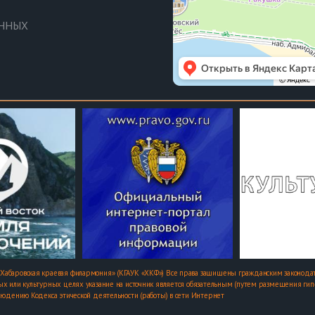
АННЫХ
Хабаровская краевая филармония» (КГАУК «ХКФ») Все права защищены гражданским законодат
х или культурных целях указание на источник является обязательным (путем размещения гипер
людению Кодекса этической деятельности (работы) в сети Интернет