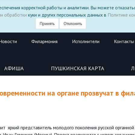
 обеспечения корректной работы и аналитики. Вы можете отказатьс
ми обработки
куки и других персональных данных в
Политике ко
Принять
Отклонить
Новости
Филармония
Исполнители
Контакты
АФИША
ПУШКИНСКАЯ КАРТА
Л
овременности на органе прозвучат в фил
ит яркий представитель молодого поколения русской органной
Иван Гавриков (Москва). Проект реализуется с использованием