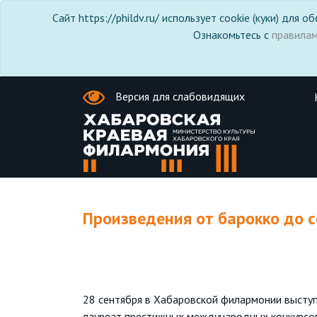
Сайт https://phildv.ru/ использует cookie (куки) для
Ознакомьтесь с
правила
Версия для слабовидящих
Произведения от барокко до с
28 сентября в Хабаровской филармонии выступ
лауреат престижных международных конкурсов 