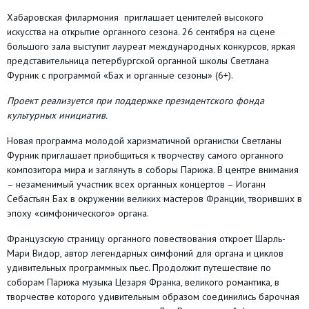
Хабаровская филармония
приглашает ценителей высокого
искусства на открытие органного сезона. 26 сентября на сцене
большого зала выступит лауреат международных конкурсов, яркая
представительница петербургской органной школы Светлана
Фурник с программой «Бах и органные сезоны» (6+).
Проект реализуется при поддержке президентского
фонда
культурных инициатив.
Новая программа молодой харизматичной органистки Светланы
Фурник приглашает приобщиться к творчеству самого органного
композитора мира и заглянуть в соборы Парижа. В центре внимания
– незаменимый участник всех органных концертов – Иоганн
Себастьян Бах в окружении великих мастеров Франции, творивших в
эпоху «симфонического» органа.
Французскую страницу органного повествования откроет Шарль-
Мари Видор, автор легендарных симфоний для органа и циклов
удивительных программных пьес. Продолжит путешествие по
соборам Парижа музыка Цезаря Франка, великого романтика, в
творчестве которого удивительным образом соединились барочная