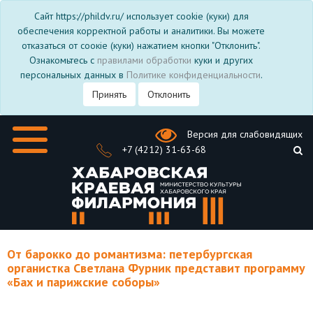
Сайт https://phildv.ru/ использует cookie (куки) для
обеспечения корректной работы и аналитики. Вы можете
отказаться от соокіе (куки) нажатием кнопки "Отклонить".
Ознакомьтесь с
правилами обработки
куки и других
персональных данных в
Политике конфиденциальности
.
Принять
Отклонить
Версия для слабовидящих
+7 (4212) 31-63-68
От барокко до романтизма: петербургская
органистка Светлана Фурник представит программу
«Бах и парижские соборы»