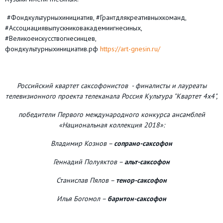
#Фондкультурныхинициатив, #Грантдлякреативныхкоманд,
#Ассоциациявыпускниковакадемиигнесиных,
#Великоеискусствогнесинцев,
фондкультурныхинициатив.рф
https://art-gnesin.ru/
Российский квартет саксофонистов
- финалисты и лауреаты
телевизионного проекта телеканала Россия Культура "Квартет 4х4",
победители Первого международного конкурса ансамблей
«Национальная коллекция 2018»:
Владимир Кознов –
сопрано-саксофон
Геннадий Полуяктов –
альт-саксофон
Станислав Пялов –
тенор-саксофон
Илья Богомол –
баритон-саксофон