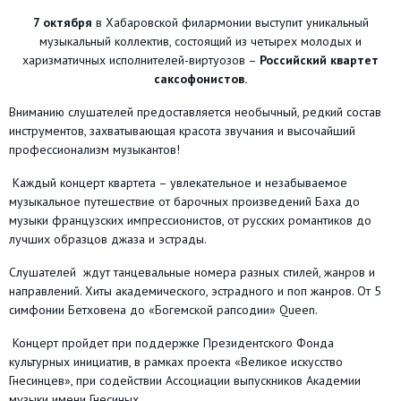
7 октября
в Хабаровской филармонии выступит уникальный
музыкальный коллектив, состоящий из четырех молодых и
харизматичных исполнителей-виртуозов –
Российский квартет
саксофонистов.
Вниманию слушателей предоставляется необычный, редкий состав
инструментов, захватывающая красота звучания и высочайший
профессионализм музыкантов!
Каждый концерт квартета – увлекательное и незабываемое
музыкальное путешествие от барочных произведений Баха до
музыки французских импрессионистов, от русских романтиков до
лучших образцов джаза и эстрады.
Слушателей ждут танцевальные номера разных стилей, жанров и
направлений. Хиты академического, эстрадного и поп жанров. От 5
симфонии Бетховена до «Богемской рапсодии» Queen.
Концерт пройдет при поддержке Президентского Фонда
культурных инициатив, в рамках проекта «Великое искусство
Гнесинцев», при содействии Ассоциации выпускников Академии
музыки имени Гнесиных.