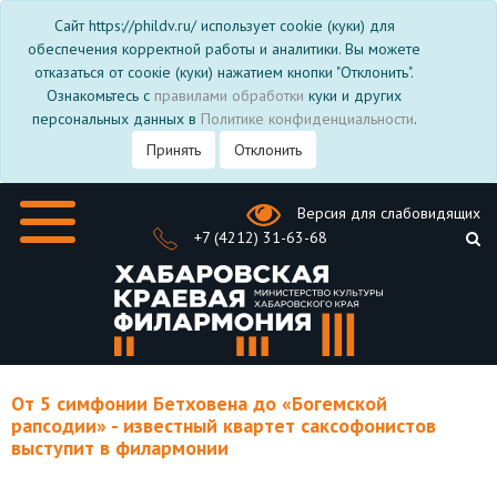
Сайт https://phildv.ru/ использует cookie (куки) для
обеспечения корректной работы и аналитики. Вы можете
отказаться от соокіе (куки) нажатием кнопки "Отклонить".
Ознакомьтесь с
правилами обработки
куки и других
персональных данных в
Политике конфиденциальности
.
Принять
Отклонить
Версия для слабовидящих
+7 (4212) 31-63-68
От 5 симфонии Бетховена до «Богемской
рапсодии» - известный квартет саксофонистов
выступит в филармонии