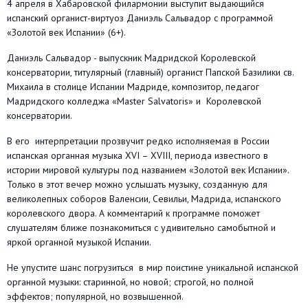
4 апреля в Хабаровской филармонии выступит
выдающийся
испанский органист-виртуоз Даниэль Сальвадор с программой
«Золотой век Испании» (6+).
Даниэль Сальвадор - выпускник Мадридской Королевской
консерватории, титулярный (главный) органист Папской Базилики св.
Михаила в столице Испании Мадриде, композитор, педагог
Мадридского колледжа «Master Salvatoris» и Королевской
консерватории.
В его интерпретации прозвучит редко исполняемая в России
испанская органная музыка XVI – XVIII, периода известного в
истории мировой культуры под названием «Золотой век Испании».
Только в этот вечер можно услышать музыку, созданную для
великолепных соборов Валенсии, Севильи, Мадрида, испанского
королевского двора. А комментарий к программе поможет
слушателям ближе познакомиться с удивительно самобытной и
яркой органной музыкой Испании.
Не упустите шанс погрузиться в мир поистине уникальной испанской
органной музыки: старинной, но новой; строгой, но полной
эффектов; популярной, но возвышенной.