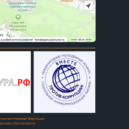
ельством Российской Федерации.
ссылки https://phildv.ru)