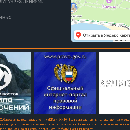
СЛУГ УЧРЕЖДЕНИЯМИ
АННЫХ
Хабаровская краевая филармония» (КГАУК «ХКФ») Все права защищены гражданским законодат
х или культурных целях указание на источник является обязательным (путем размещения гипер
людению Кодекса этической деятельности (работы) в сети Интернет