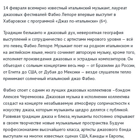
14 февраля всемирно известный итальянский музыкант, лауреат
джазовых фестивалей Фабио Лепоре впервые выступит в
Хабаровске с программой «Джаз по-итальянски» (6+).
Традиции бельканто и джазовый дух, невероятная география
выступлений и сотрудничество с артистами мирового уровня — всё
это певец Фабио Лепоре. Музыкант поет на родном итальянском и
на английском языке, много сочиняет авторскую музыку, кроме того,
исполняет произведения джазовых и эстрадных композиторов. Он
объездил с сольным концертами весь мир — от Бразилии до России,
от Египта до США, от Дубая до Мексики — везде слушатели тепло
принимают солнечный итальянский джаз Фабио.
Фабио споет с одним из лучших джазовых коллективов –бэндом
Алексея Черемизова. Джазовая музыка в исполнении коллектива
создаст на концерте незабываемую атмосферу сопричастности к
искусству джаза, которым музыканты щедро делятся с публикой.
Развивая традиции джаза и блюза, музыканты постоянно открывают
в своем творчестве новые музыкальные пространства. Будучи
профессионалами высочайшего класса, артисты джазового бэнда
выступали на многих известных сценах США, Канады и Европы,