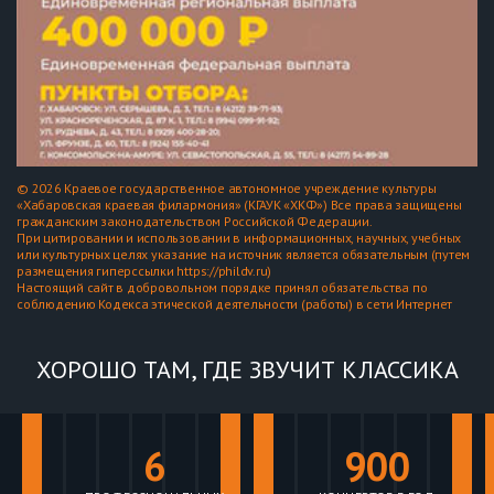
© 2026 Краевое государственное автономное учреждение культуры
«Хабаровская краевая филармония» (КГАУК «ХКФ») Все права защищены
гражданским законодательством Российской Федерации.
При цитировании и использовании в информационных, научных, учебных
или культурных целях указание на источник является обязательным (путем
размещения гиперссылки https://phildv.ru)
Настоящий сайт в добровольном порядке принял обязательства по
соблюдению Кодекса этической деятельности (работы) в сети Интернет
ХОРОШО ТАМ, ГДЕ ЗВУЧИТ КЛАССИКА
6
900