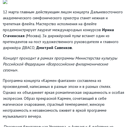
12 марта главным действующим лицом концерта Дальневосточного
академического симфонического оркестра станет нежная и
трепетная флейта. Мастерство исполнения на флейте
продемонстрирует лауреат международных конкурсов
Ирина
Стачинская
(Москва). За дирижёрский пульт встанет один из
претендентов на пост художественного руководителя и главного
дирижёра ДВАСО,
Дмитрий Савенков.
Концерт проходит в рамках программы Министерства культуры
Российской Федерации «Всероссийские филармонические
сезоны».
Программа концерта «Кармен-фантазия» составлена из
произведений, написанных в разные эпохи и в разных стилях.
Однако их объединяет яркая романтическая окрашенность и особая
экспрессия. Образ прекрасной Кармен, сочетающий в себе
магическое очарование, страстный темперамент, женскую
неотразимость и независимость оживет в яркой программе
музыкального вечера.
Прозвучит блистательная Увертюра и Антракт к 4 действию из