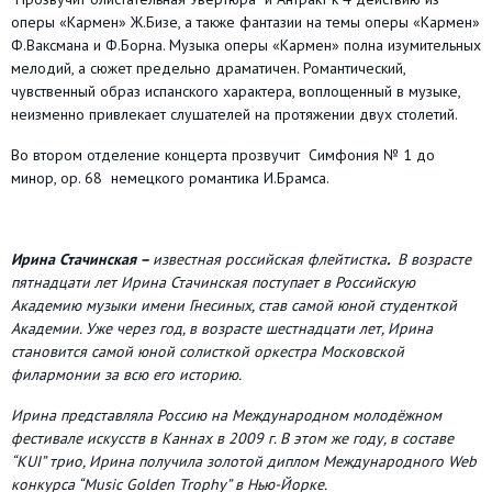
оперы «Кармен» Ж.Бизе, а также фантазии на темы оперы «Кармен»
Ф.Ваксмана и Ф.Борна. Музыка оперы «Кармен» полна изумительных
мелодий, а сюжет предельно драматичен. Романтический,
чувственный образ испанского характера, воплощенный в музыке,
неизменно привлекает слушателей на протяжении двух столетий.
Во втором отделение концерта прозвучит Симфония № 1 до
минор, op. 68 немецкого романтика И.Брамса.
Ирина Стачинская –
известная российская флейтистка
.
В возрасте
пятнадцати лет Ирина Стачинская поступает в Российскую
Академию музыки имени Гнесиных, став самой юной студенткой
Академии. Уже через год, в возрасте шестнадцати лет, Ирина
становится самой юной солисткой оркестра Московской
филармонии за всю его историю.
Ирина представляла Россию на Международном молодёжном
фестивале искусств в Каннах в 2009 г. В этом же году, в составе
“KUI” трио, Ирина получила золотой диплом Международного Web
конкурса “Music Golden Trophy” в Нью-Йорке.