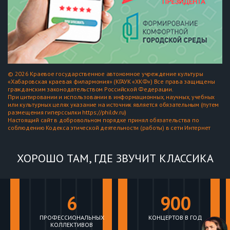
© 2026 Краевое государственное автономное учреждение культуры
«Хабаровская краевая филармония» (КГАУК «ХКФ») Все права защищены
гражданским законодательством Российской Федерации.
При цитировании и использовании в информационных, научных, учебных
или культурных целях указание на источник является обязательным (путем
размещения гиперссылки https://phildv.ru)
Настоящий сайт в добровольном порядке принял обязательства по
соблюдению Кодекса этической деятельности (работы) в сети Интернет
ХОРОШО ТАМ, ГДЕ ЗВУЧИТ КЛАССИКА
6
900
ПРОФЕССИОНАЛЬНЫХ
КОНЦЕРТОВ В ГОД
КОЛЛЕКТИВОВ