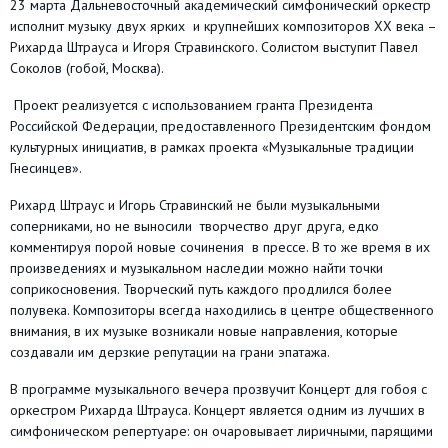
23 марта Дальневосточный академический симфонический оркестр
исполнит музыку двух ярких и крупнейших композиторов XX века –
Рихарда Штрауса и Игоря Стравинского. Солистом выступит Павел
Соколов (гобой, Москва).
Проект реализуется с использованием гранта Президента
Российской Федерации, предоставленного Президентским фондом
культурных инициатив, в рамках проекта «Музыкальные традиции
Гнесинцев».
Рихард Штраус и Игорь Стравинский не были музыкальными
соперниками, но не выносили творчество друг друга, едко
комментируя порой новые сочинения в прессе. В то же время в их
произведениях и музыкальном наследии можно найти точки
соприкосновения. Творческий путь каждого продлился более
полувека. Композиторы всегда находились в центре общественного
внимания, в их музыке возникали новые направления, которые
создавали им дерзкие репутации на грани эпатажа.
В программе музыкального вечера прозвучит Концерт для гобоя с
оркестром Рихарда Штрауса. Концерт является одним из лучших в
симфоническом репертуаре: он очаровывает лиричными, парящими