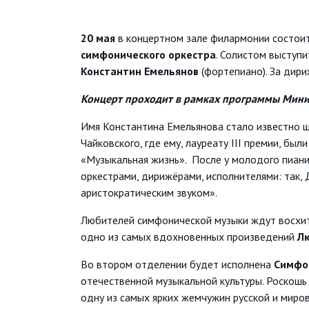
20 мая
в концертном зале филармонии состои
симфонического оркестра
. Солистом выступ
Константин Емельянов
(фортепиано). За дир
Концерт проходит в рамках программы Мини
Имя Константина Емельянова стало известно ш
Чайковского, где ему, лауреату III премии, б
«Музыкальная жизнь». После у молодого пиани
оркестрами, дирижёрами, исполнителями: так, 
аристократическим звуком».
Любителей симфонической музыки ждут восхит
одно из самых вдохновенных произведений
Лю
Во втором отделении будет исполнена
Симфо
отечественной музыкальной культуры. Роскош
одну из самых ярких жемчужин русской и миро