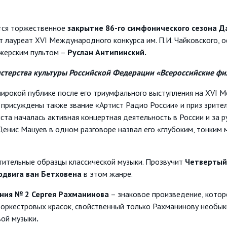
тся торжественное
закрытие 86-го симфонического сезона 
ит лауреат XVI Международного конкурса им. П.И. Чайковского,
ижерским пультом –
Руслан Антипинский.
стерства культуры Российской Федерации «Всероссийские фи
ирокой публике после его триумфального выступления на XVI 
ыли присуждены также звание «Артист Радио России» и приз зрит
ста началась активная концертная деятельность в России и за 
Денис Мацуев в одном разговоре назвал его «глубоким, тонким 
ительные образцы классической музыки. Прозвучит
Четвертый
двига ван Бетховена
в этом жанре.
ния № 2 Сергея Рахманинова
– знаковое произведение, кото
ь оркестровых красок, свойственный только Рахманинову необ
вой музыки
.