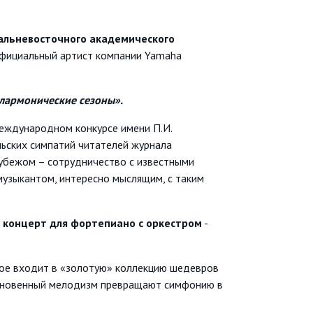
Дальневосточного академического
 официальный артист компании Yamaha
лармонические сезоны».
Международном конкурсе имени П.И.
ельских симпатий читателей журнала
рубежом – сотрудничество с известными
музыкантом, интересно мыслящим, с таким
 концерт для фортепиано с оркестром
-
рое входит в «золотую» коллекцию шедевров
ыкновенный мелодизм превращают симфонию в