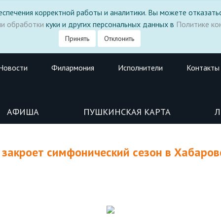
 обеспечения корректной работы и аналитики. Вы можете отказатьс
ми обработки
куки и других персональных данных в
Политике ко
Принять
Отклонить
Новости
Филармония
Исполнители
Контакты
АФИША
ПУШКИНСКАЯ КАРТА
Л
 закроет симфонический сезон в Хабаров