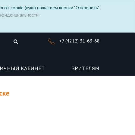
я от соокіе (куки) нажатием кнопки "Отклонить".
нфиденциальности
.
+7 (4212) 31-63-68
ИЧНЫЙ КАБИНЕТ
ЗРИТЕЛЯМ
ске