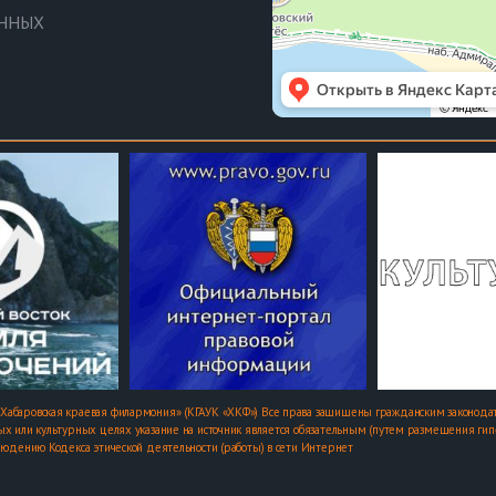
АННЫХ
Хабаровская краевая филармония» (КГАУК «ХКФ») Все права защищены гражданским законодат
х или культурных целях указание на источник является обязательным (путем размещения гипер
людению Кодекса этической деятельности (работы) в сети Интернет