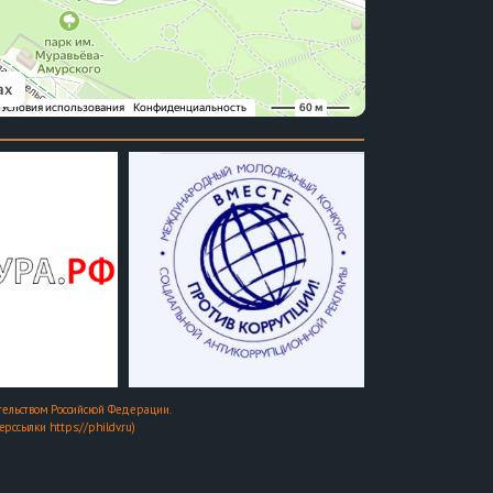
ельством Российской Федерации.
ссылки https://phildv.ru)