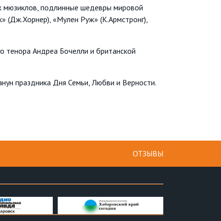
их мюзиклов, подлинные шедевры мировой
» (Дж.Хорнер), «Мулен Руж» (К.Армстронг),
го тенора Андреа Бочелли и британской
нун праздника Дня Семьи, Любви и Верности.
ОТЗЫВЫ