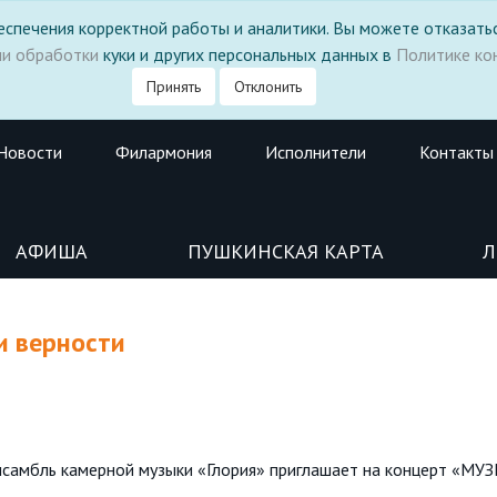
 обеспечения корректной работы и аналитики. Вы можете отказатьс
ми обработки
куки и других персональных данных в
Политике ко
Принять
Отклонить
Новости
Филармония
Исполнители
Контакты
АФИША
ПУШКИНСКАЯ КАРТА
Л
и верности
, ансамбль камерной музыки «Глория» приглашает на концерт «