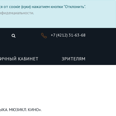
я от соокіе (куки) нажатием кнопки "Отклонить".
нфиденциальности
.
+7 (4212) 31-63-68
ИЧНЫЙ КАБИНЕТ
ЗРИТЕЛЯМ
МУЗЫКА. МЮЗИКЛ. КИНО».