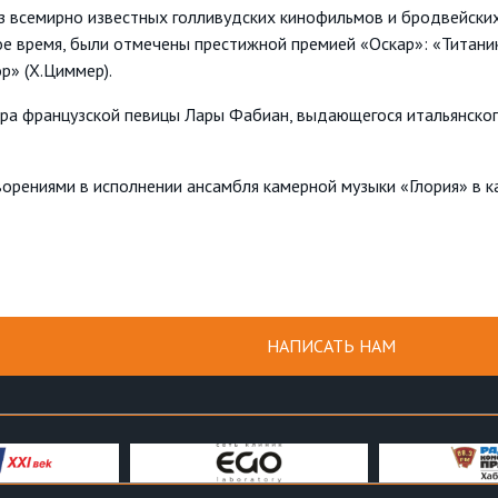
из всемирно известных голливудских кинофильмов и бродвейск
вое время, были отмечены престижной премией «Оскар»: «Титаник
р» (Х.Циммер).
ара французской певицы Лары Фабиан, выдающегося итальянско
рениями в исполнении ансамбля камерной музыки «Глория» в ка
НАПИСАТЬ НАМ