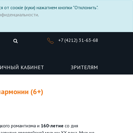
я от соокіе (куки) нажатием кнопки "Отклонить".
нфиденциальности
.
+7 (4212) 31-63-68
ИЧНЫЙ КАБИНЕТ
ЗРИТЕЛЯМ
лармонии (6+)
цкого романтизма и
160-летие
со дня
развитие европейской музыки XX века. Музыке