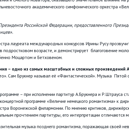
льневосточного академического симфонического оркестра «Вел
 Президента Российской Федерации, предоставленного Презид
нцев».
кестра лауреата международных конкурсов Ирины Русу прозвуч
 в подростковом возрасте, и демонстрирует благоговение мол
бенно Моцартом и Бетховеном.
ния – одно из самых масштабных и сложных произведений А
то». Сам Брукнер называл её «Фантастической». Музыка Пятой 
рограмме – при исполнении партитур А.Брукнера и Р.Штрауса ст
 концертной программе «Величие немецкого романтизма» к дир
стра Воронежской филармонии. По мнению критиков, дирижёрс
льным прочтением партитуры, его интерпретации отличаются м
азительная музыка позднего романтизма, поражающая своей не