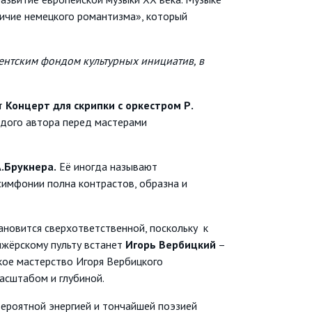
ичие немецкого романтизма», который
ентским фондом культурных инициатив, в
ит
Концерт для скрипки с оркестром Р.
одого автора перед мастерами
.Брукнера.
Её иногда называют
симфонии полна контрастов, образна и
ановится сверхответственной, поскольку к
ижёрскому пульту встанет
Игорь Вербицкий
–
кое мастерство Игоря Вербицкого
асштабом и глубиной.
вероятной энергией и тончайшей поэзией