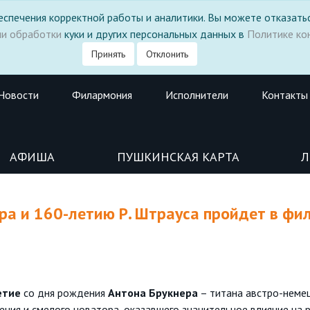
 обеспечения корректной работы и аналитики. Вы можете отказатьс
ми обработки
куки и других персональных данных в
Политике ко
Принять
Отклонить
Новости
Филармония
Исполнители
Контакты
АФИША
ПУШКИНСКАЯ КАРТА
Л
ра и 160-летию Р. Штрауса пройдет в фи
етие
со дня рождения
Антона Брукнера
– титана австро-неме
ения и смелого новатора, оказавшего значительное влияние на 