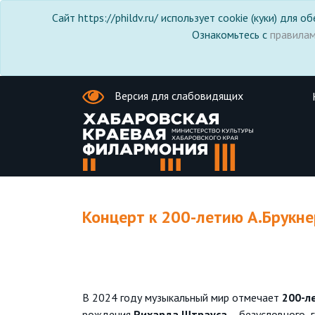
Сайт https://phildv.ru/ использует cookie (куки) для
Ознакомьтесь с
правила
Версия для слабовидящих
Концерт к 200-летию А.Брукне
В 2024 году музыкальный мир отмечает
200-л
рождения
Рихарда Штрауса
– безусловного г