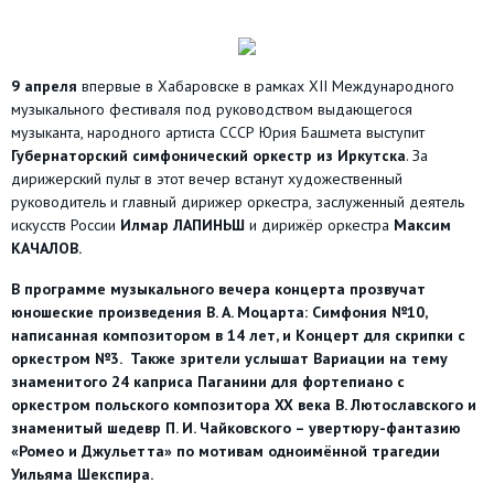
9 апреля
впервые в Хабаровске в рамках XII Международного
музыкального фестиваля под руководством выдающегося
музыканта, народного артиста СССР Юрия Башмета выступит
Губернаторский симфонический оркестр из Иркутска
. За
дирижерский пульт в этот вечер встанут художественный
руководитель и главный дирижер оркестра,
заслуженный деятель
искусств России
Илмар ЛАПИНЬШ
и дирижёр оркестра
Максим
КАЧАЛОВ.
В программе музыкального вечера концерта прозвучат
юношеские произведения
В. А. Моцарта
: Симфония №10,
написанная композитором в 14 лет, и Концерт для скрипки с
оркестром №3. Также зрители услышат Вариации на тему
знаменитого 24 каприса Паганини для фортепиано с
оркестром польского композитора XX века
В. Лютославского
и
знаменитый шедевр
П. И. Чайковского
– увертюру-фантазию
«Ромео и Джульетта» по мотивам одноимённой трагедии
Уильяма Шекспира.