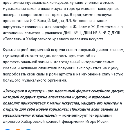
престижных музыкальных конкурсов, лучшие ученики детских
музыкальных школ и школ искусств города исполнят концертные
номера в сопровождении оркестра. В программе прозвучат
произведения И.С. Баха, Й. Гайдна, Л.В. Бетховена, а также
виртуозные сочинения для саксофона Ж. Ноле и Ж. Демерсмана в
исполнении солистов – учащихся ДМШ № 1, ДШИ № 6, № 7, ДХШ
«Тополек» и Хабаровского краевого колледжа искусств.
Кульминацией творческой встречи станет открытый диалог с залом,
где каждый сможет задать вопросы артистам об их
профессиональной жизни, и долгожданный интерактив: самые
смелые и активные слушатели получат шанс подняться на сцену,
попробовать свои силы в роли артиста и на мгновение стать частью
большого музыкального организма.
«Экскурсия в оркестр» - это идеальный формат семейного досуга,
который подарит яркие впечатления и детям, и взрослым,
позволит прикоснуться к магии искусства, увидеть его изнутри и
открыть для себя новые горизонты. Приходите всей семьей за
музыкальными открытиями!»
— комментирует генеральный
директор Хабаровской краевой филармонии Игорь Мосин.