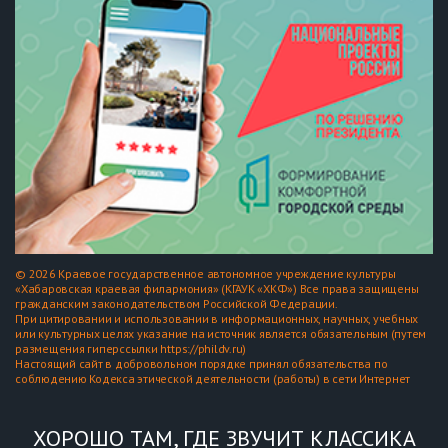
© 2026 Краевое государственное автономное учреждение культуры
«Хабаровская краевая филармония» (КГАУК «ХКФ») Все права защищены
гражданским законодательством Российской Федерации.
При цитировании и использовании в информационных, научных, учебных
или культурных целях указание на источник является обязательным (путем
размещения гиперссылки https://phildv.ru)
Настоящий сайт в добровольном порядке принял обязательства по
соблюдению Кодекса этической деятельности (работы) в сети Интернет
ХОРОШО ТАМ, ГДЕ ЗВУЧИТ КЛАССИКА