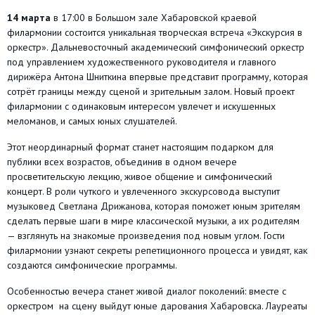
14 марта
в 17:00 в Большом зале Хабаровской краевой
филармонии состоится уникальная творческая встреча «Экскурсия в
оркестр». Дальневосточный академический симфонический оркестр
под управлением художественного руководителя и главного
дирижёра Антона Шниткина впервые представит программу, которая
сотрёт границы между сценой и зрительным залом. Новый проект
филармонии с одинаковым интересом увлечет и искушенных
меломанов, и самых юных слушателей.
Этот неординарный формат станет настоящим подарком для
публики всех возрастов, объединив в одном вечере
просветительскую лекцию, живое общение и симфонический
концерт. В роли чуткого и увлеченного экскурсовода выступит
музыковед Светлана Дрижанова, которая поможет юным зрителям
сделать первые шаги в мире классической музыки, а их родителям
— взглянуть на знакомые произведения под новым углом. Гости
филармонии узнают секреты репетиционного процесса и увидят, как
создаются симфонические программы.
Особенностью вечера станет живой диалог поколений: вместе с
оркестром на сцену выйдут юные дарования Хабаровска. Лауреаты