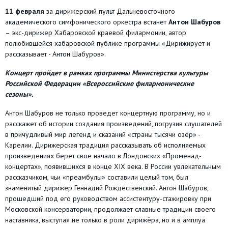
11 февраля
за дирижерский пульт Дальневосточного
академического симфонического оркестра встанет
Антон Шабуров
– экс-дирижер Хабаровской краевой филармонии, автор
полюбившейся хабаровской публике программы «Дирижирует и
рассказывает - Антон Шабуров».
Концерт пройдет в рамках программы Министерства культуры
Российской Федерации «Всероссийские филармонические
сезоны».
Антон Шабуров не только проведет концертную программу, но и
расскажет об истории создания произведений, погрузив слушателей
в причудливый мир легенд и сказаний «страны тысячи озёр» -
Карелии. Дирижерская традиция рассказывать об исполняемых
произведениях берет свое начало в Лондонских «Променад-
концертах», появившихся в конце XIX века. В России увлекательным
рассказчиком, чьи «преамбулы» составили целый том, был
знаменитый дирижер Геннадий Рождественский. Антон Шабуров,
прошедший под его руководством ассистентуру-стажировку при
Московской консерватории, продолжает славные традиции своего
наставника, выступая не только в роли дирижёра, но и в амплуа