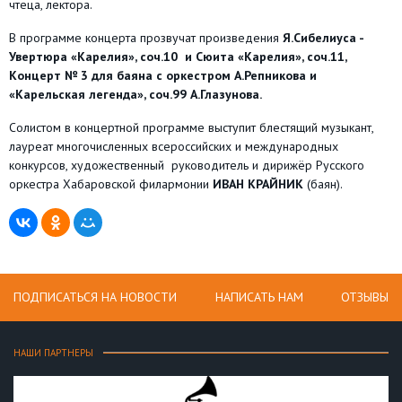
чтеца, лектора.
В программе концерта прозвучат произведения
Я.Сибелиуса -
Увертюра «Карелия», соч.10 и Сюита «Карелия», соч.11,
Концерт № 3 для баяна с оркестром А.Репникова и
«Карельская легенда», соч.99 А.Глазунова.
Солистом в концертной программе выступит
блестящий музыкант,
лауреат многочисленных всероссийских и международных
конкурсов, художественный руководитель и дирижёр Русского
оркестра Хабаровской филармонии
ИВАН КРАЙНИК
(баян).
ПОДПИСАТЬСЯ НА НОВОСТИ
НАПИСАТЬ НАМ
ОТЗЫВЫ
НАШИ ПАРТНЕРЫ