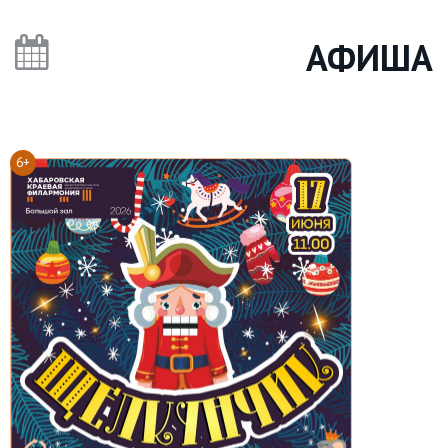
АФИША
6+