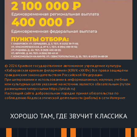
© 2026 Краевое государственное автономное учреждение культуры
«Хабаровская краевая филармония» (КГАУК «ХКФ») Все права защищены
гражданским законодательством Российской Федерации.
При цитировании и использовании в информационных, научных, учебных
или культурных целях указание на источник является обязательным (путем
размещения гиперссылки https://phildv.ru)
Настоящий сайт в добровольном порядке принял обязательства по
соблюдению Кодекса этической деятельности (работы) в сети Интернет
ХОРОШО ТАМ, ГДЕ ЗВУЧИТ КЛАССИКА