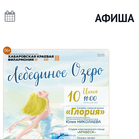
АФИША
06+