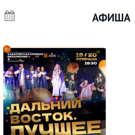
АФИША
6+