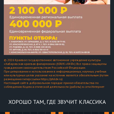
© 2026 Краевое государственное автономное учреждение культуры
«Хабаровская краевая филармония» (КГАУК «ХКФ») Все права защищены
гражданским законодательством Российской Федерации.
При цитировании и использовании в информационных, научных, учебных
или культурных целях указание на источник является обязательным (путем
размещения гиперссылки https://phildv.ru)
Настоящий сайт в добровольном порядке принял обязательства по
соблюдению Кодекса этической деятельности (работы) в сети Интернет
ХОРОШО ТАМ, ГДЕ ЗВУЧИТ КЛАССИКА