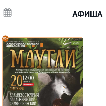
АФИША
06+