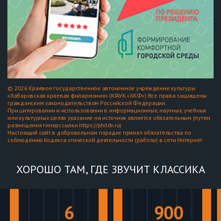
© 2026 Краевое государственное автономное учреждение культуры
«Хабаровская краевая филармония» (КГАУК «ХКФ») Все права защищены
гражданским законодательством Российской Федерации.
При цитировании и использовании в информационных, научных, учебных
или культурных целях указание на источник является обязательным (путем
размещения гиперссылки https://phildv.ru)
Настоящий сайт в добровольном порядке принял обязательства по
соблюдению Кодекса этической деятельности (работы) в сети Интернет
ХОРОШО ТАМ, ГДЕ ЗВУЧИТ КЛАССИКА
6
900