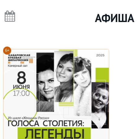
АФИША
6+