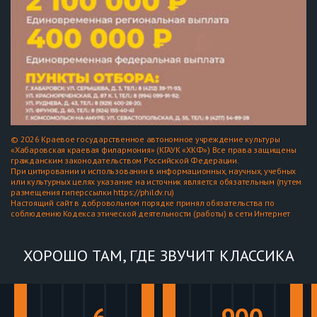
© 2026 Краевое государственное автономное учреждение культуры
«Хабаровская краевая филармония» (КГАУК «ХКФ») Все права защищены
гражданским законодательством Российской Федерации.
При цитировании и использовании в информационных, научных, учебных
или культурных целях указание на источник является обязательным (путем
размещения гиперссылки https://phildv.ru)
Настоящий сайт в добровольном порядке принял обязательства по
соблюдению Кодекса этической деятельности (работы) в сети Интернет
ХОРОШО ТАМ, ГДЕ ЗВУЧИТ КЛАССИКА