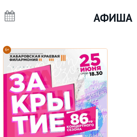
АФИША
6+