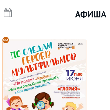
АФИША
06+