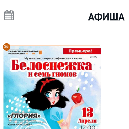
АФИША
06+