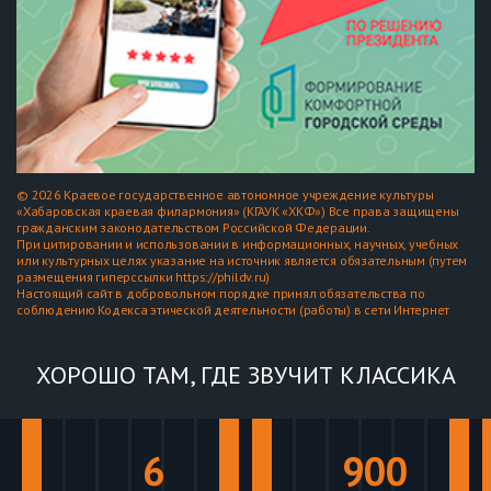
© 2026 Краевое государственное автономное учреждение культуры
«Хабаровская краевая филармония» (КГАУК «ХКФ») Все права защищены
гражданским законодательством Российской Федерации.
При цитировании и использовании в информационных, научных, учебных
или культурных целях указание на источник является обязательным (путем
размещения гиперссылки https://phildv.ru)
Настоящий сайт в добровольном порядке принял обязательства по
соблюдению Кодекса этической деятельности (работы) в сети Интернет
ХОРОШО ТАМ, ГДЕ ЗВУЧИТ КЛАССИКА
6
900