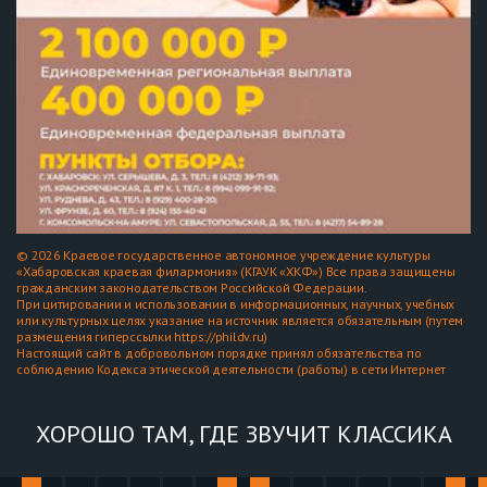
© 2026 Краевое государственное автономное учреждение культуры
«Хабаровская краевая филармония» (КГАУК «ХКФ») Все права защищены
гражданским законодательством Российской Федерации.
При цитировании и использовании в информационных, научных, учебных
или культурных целях указание на источник является обязательным (путем
размещения гиперссылки https://phildv.ru)
Настоящий сайт в добровольном порядке принял обязательства по
соблюдению Кодекса этической деятельности (работы) в сети Интернет
ХОРОШО ТАМ, ГДЕ ЗВУЧИТ КЛАССИКА