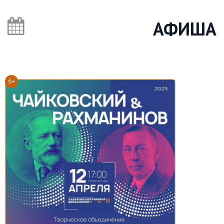
АФИША
6+