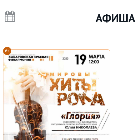
АФИША
6+