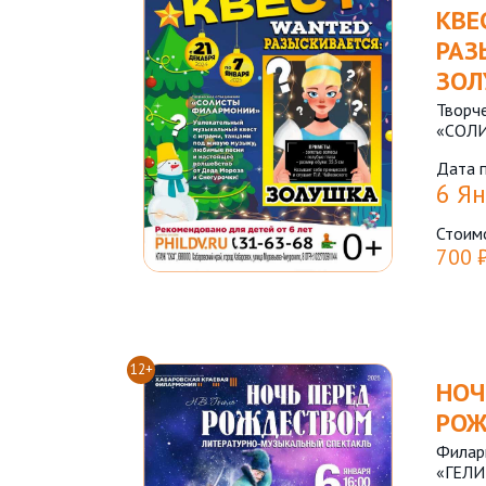
КВЕ
РАЗ
ЗОЛ
Творч
«СОЛ
Дата 
6 Ян
Стоим
700 
12+
НОЧ
РО
Филар
«ГЕЛ