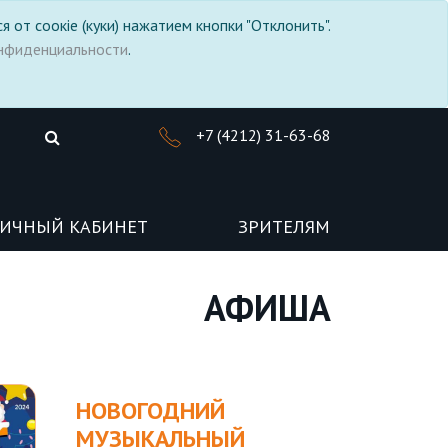
я от соокіе (куки) нажатием кнопки "Отклонить".
нфиденциальности
.
+7 (4212) 31-63-68
ИЧНЫЙ КАБИНЕТ
ЗРИТЕЛЯМ
АФИША
НОВОГОДНИЙ
МУЗЫКАЛЬНЫЙ