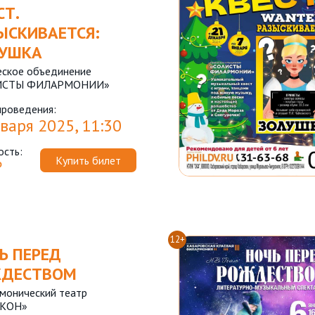
СТ.
ЫСКИВАЕТСЯ:
УШКА
еское объединение
ИСТЫ ФИЛАРМОНИИ»
проведения:
варя 2025, 11:30
ость:
Купить билет
₽
12+
Ь ПЕРЕД
ЖДЕСТВОМ
монический театр
ИКОН»