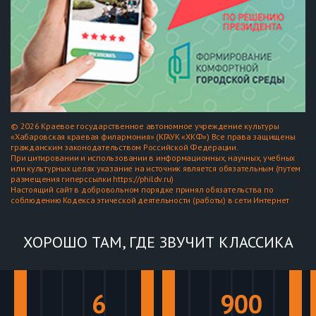
© 2026 Краевое государственное автономное учреждение культуры
«Хабаровская краевая филармония» (КГАУК «ХКФ») Все права защищены
гражданским законодательством Российской Федерации.
При цитировании и использовании в информационных, научных, учебных
или культурных целях указание на источник является обязательным (путем
размещения гиперссылки https://phildv.ru)
Настоящий сайт в добровольном порядке принял обязательства по
соблюдению Кодекса этической деятельности (работы) в сети Интернет
ХОРОШО ТАМ, ГДЕ ЗВУЧИТ КЛАССИКА
6
900