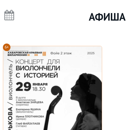
АФИША
6+