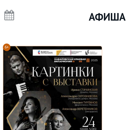
АФИША
6+