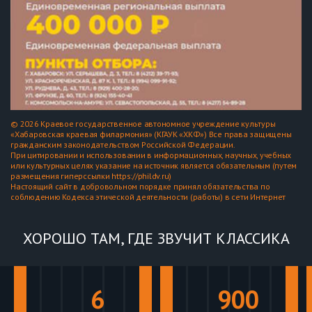
© 2026 Краевое государственное автономное учреждение культуры
«Хабаровская краевая филармония» (КГАУК «ХКФ») Все права защищены
гражданским законодательством Российской Федерации.
При цитировании и использовании в информационных, научных, учебных
или культурных целях указание на источник является обязательным (путем
размещения гиперссылки https://phildv.ru)
Настоящий сайт в добровольном порядке принял обязательства по
соблюдению Кодекса этической деятельности (работы) в сети Интернет
ХОРОШО ТАМ, ГДЕ ЗВУЧИТ КЛАССИКА
6
900