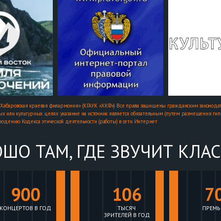
Хабаровская краевая филармония» (КГАУК «ХКФ») Все права защищены гражданским законодат
х или культурных целях указание на источник является обязательным (путем размещения гипер
людению Кодекса этической деятельности (работы) в сети Интернет
ШО ТАМ, ГДЕ ЗВУЧИТ КЛА
900
106
7
КОНЦЕРТОВ В ГОД
ТЫСЯЧ
ПРЕМЬ
ЗРИТЕЛЕЙ В ГОД