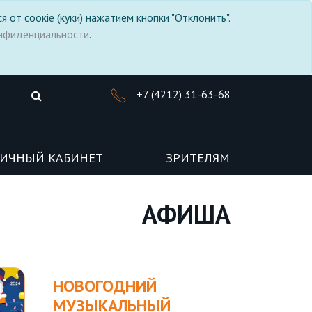
я от соокіе (куки) нажатием кнопки "Отклонить".
нфиденциальности
.
+7 (4212) 31-63-68
ИЧНЫЙ КАБИНЕТ
ЗРИТЕЛЯМ
АФИША
НОВОГОДНИЙ
МУЗЫКАЛЬНЫЙ