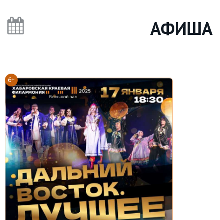
АФИША
6+