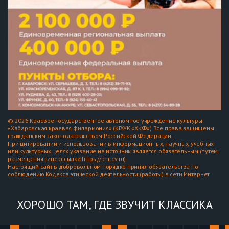
© 2026 Краевое государственное автономное учреждение культуры
«Хабаровская краевая филармония» (КГАУК «ХКФ») Все права защищены
гражданским законодательством Российской Федерации.
При цитировании и использовании в информационных, научных, учебных
или культурных целях указание на источник является обязательным (путем
размещения гиперссылки https://phildv.ru)
Настоящий сайт в добровольном порядке принял обязательства по
соблюдению Кодекса этической деятельности (работы) в сети Интернет
ХОРОШО ТАМ, ГДЕ ЗВУЧИТ КЛАССИКА