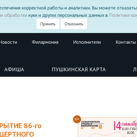
 обеспечения корректной работы и аналитики. Вы можете отказатьс
ми обработки
куки и других персональных данных в
Политике ко
Принять
Отклонить
Новости
Филармония
Исполнители
Контакты
АФИША
ПУШКИНСКАЯ КАРТА
Л
6+
РЫТИЕ 86-го
ЦЕРТНОГО