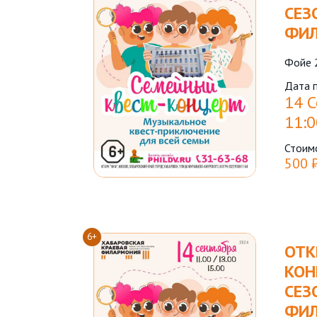
СЕЗ
ФИ
Фойе 
Дата 
14 С
11:0
Стоим
500 
6+
ОТК
КОН
СЕЗ
ФИ