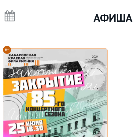
АФИША
6+