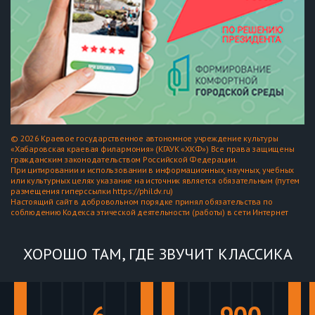
© 2026 Краевое государственное автономное учреждение культуры
«Хабаровская краевая филармония» (КГАУК «ХКФ») Все права защищены
гражданским законодательством Российской Федерации.
При цитировании и использовании в информационных, научных, учебных
или культурных целях указание на источник является обязательным (путем
размещения гиперссылки https://phildv.ru)
Настоящий сайт в добровольном порядке принял обязательства по
соблюдению Кодекса этической деятельности (работы) в сети Интернет
ХОРОШО ТАМ, ГДЕ ЗВУЧИТ КЛАССИКА