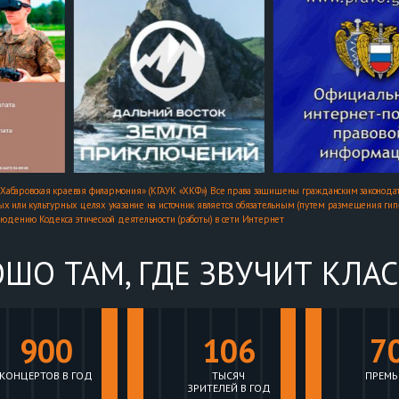
Хабаровская краевая филармония» (КГАУК «ХКФ») Все права защищены гражданским законодат
х или культурных целях указание на источник является обязательным (путем размещения гипер
людению Кодекса этической деятельности (работы) в сети Интернет
ШО ТАМ, ГДЕ ЗВУЧИТ КЛА
900
106
7
КОНЦЕРТОВ В ГОД
ТЫСЯЧ
ПРЕМЬ
ЗРИТЕЛЕЙ В ГОД