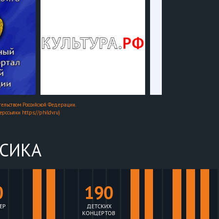
ельством Российской Федерации.
ссылки https://phildv.ru)
ССИКА
0
190
ЕР
ДЕТСКИХ
КОНЦЕРТОВ