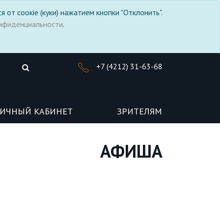
я от соокіе (куки) нажатием кнопки "Отклонить".
нфиденциальности
.
+7 (4212) 31-63-68
ИЧНЫЙ КАБИНЕТ
ЗРИТЕЛЯМ
АФИША