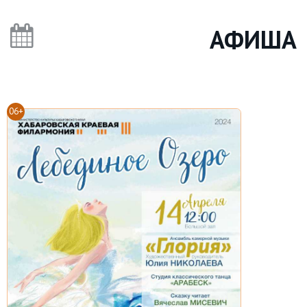
АФИША
06+