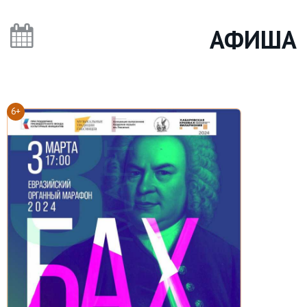
АФИША
6+