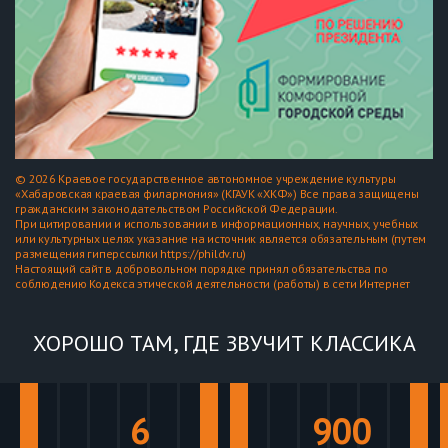
© 2026 Краевое государственное автономное учреждение культуры
«Хабаровская краевая филармония» (КГАУК «ХКФ») Все права защищены
гражданским законодательством Российской Федерации.
При цитировании и использовании в информационных, научных, учебных
или культурных целях указание на источник является обязательным (путем
размещения гиперссылки https://phildv.ru)
Настоящий сайт в добровольном порядке принял обязательства по
соблюдению Кодекса этической деятельности (работы) в сети Интернет
ХОРОШО ТАМ, ГДЕ ЗВУЧИТ КЛАССИКА
6
900