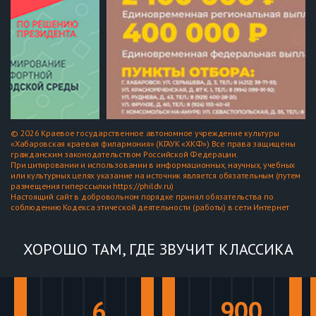
© 2026 Краевое государственное автономное учреждение культуры
«Хабаровская краевая филармония» (КГАУК «ХКФ») Все права защищены
гражданским законодательством Российской Федерации.
При цитировании и использовании в информационных, научных, учебных
или культурных целях указание на источник является обязательным (путем
размещения гиперссылки https://phildv.ru)
Настоящий сайт в добровольном порядке принял обязательства по
соблюдению Кодекса этической деятельности (работы) в сети Интернет
ХОРОШО ТАМ, ГДЕ ЗВУЧИТ КЛАССИКА
6
900