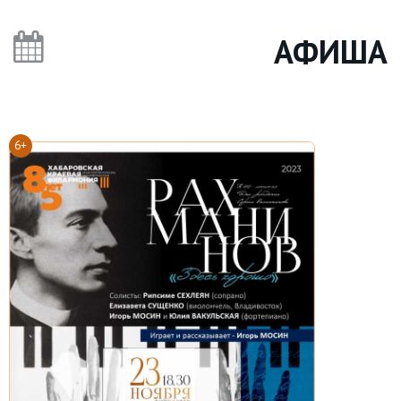
АФИША
6+