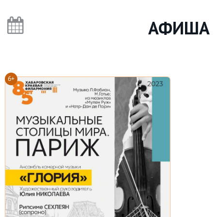
АФИША
6+