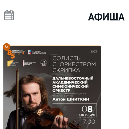
АФИША
6+