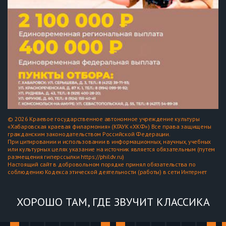
© 2026 Краевое государственное автономное учреждение культуры
«Хабаровская краевая филармония» (КГАУК «ХКФ») Все права защищены
гражданским законодательством Российской Федерации.
При цитировании и использовании в информационных, научных, учебных
или культурных целях указание на источник является обязательным (путем
размещения гиперссылки https://phildv.ru)
Настоящий сайт в добровольном порядке принял обязательства по
соблюдению Кодекса этической деятельности (работы) в сети Интернет
ХОРОШО ТАМ, ГДЕ ЗВУЧИТ КЛАССИКА