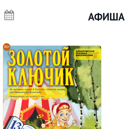
АФИША
06+