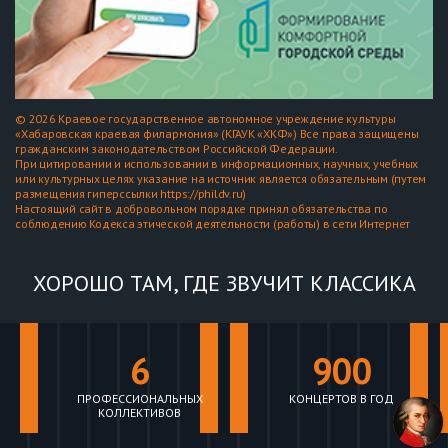
© 2026 Краевое государственное автономное учреждение культуры
«Хабаровская краевая филармония» (КГАУК «ХКФ») Все права защищены
гражданским законодательством Российской Федерации.
При цитировании и использовании в информационных, научных, учебных
или культурных целях указание на источник является обязательным (путем
размещения гиперссылки https://phildv.ru)
Настоящий сайт в добровольном порядке принял обязательства по
соблюдению Кодекса этической деятельности (работы) в сети Интернет
ХОРОШО ТАМ, ГДЕ ЗВУЧИТ КЛАССИКА
6
900
ПРОФЕССИОНАЛЬНЫХ
КОНЦЕРТОВ В ГОД
КОЛЛЕКТИВОВ