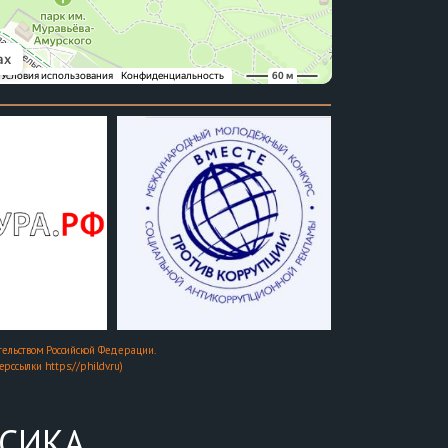
ельством Российской Федерации.
ссылки https://phildv.ru)
ССИКА