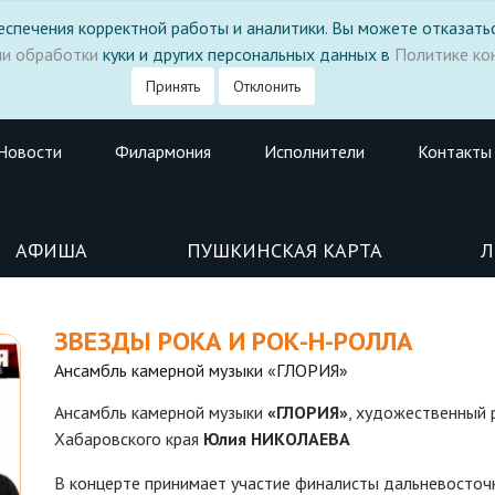
 обеспечения корректной работы и аналитики. Вы можете отказатьс
ми обработки
куки и других персональных данных в
Политике ко
Принять
Отклонить
Новости
Филармония
Исполнители
Контакты
АФИША
ПУШКИНСКАЯ КАРТА
Л
ЗВЕЗДЫ РОКА И РОК-Н-РОЛЛА
Ансамбль камерной музыки «ГЛОРИЯ»
Ансамбль камерной музыки
«ГЛОРИЯ»
, художественный 
Хабаровского края
Юлия НИКОЛАЕВА
В концерте принимает участие финалисты дальневосточн