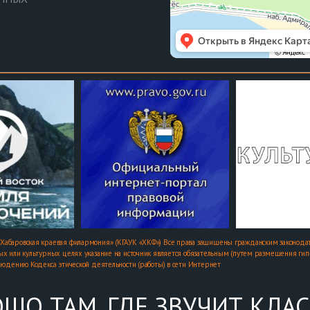
Хабаровская краевая филармония» (КГАУК «ХКФ») Все права защищены гражданским законодат
х или культурных целях указание на источник является обязательным (путем размещения гипер
людению Кодекса этической деятельности (работы) в сети Интернет
ШО ТАМ, ГДЕ ЗВУЧИТ КЛА