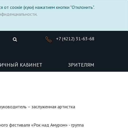
я от соокіе (куки) нажатием кнопки "Отклонить".
нфиденциальности
.
+7 (4212) 31-63-68
ИЧНЫЙ КАБИНЕТ
ЗРИТЕЛЯМ
руководитель – заслуженная артистка
ого фестиваля «Рок над Амуром» - группа