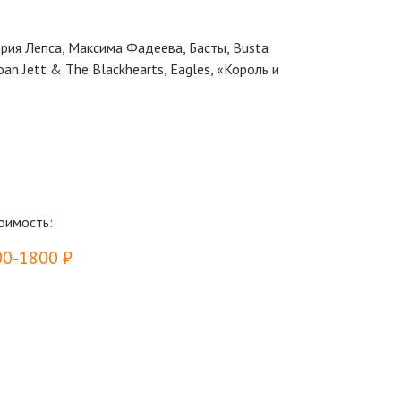
рия Лепса, Максима Фадеева, Басты, Busta
oan Jett & The Blackhearts, Eagles, «Король и
оимость:
00-1800 ₽