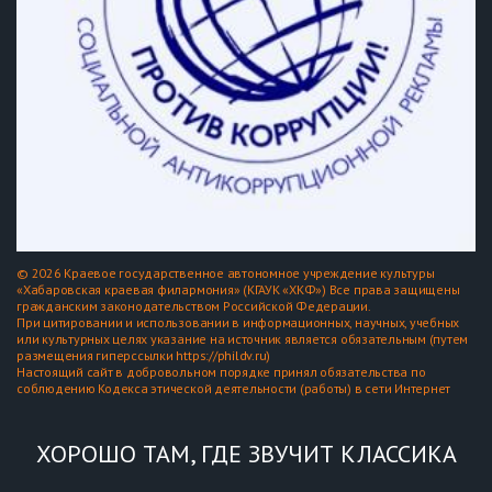
© 2026 Краевое государственное автономное учреждение культуры
«Хабаровская краевая филармония» (КГАУК «ХКФ») Все права защищены
гражданским законодательством Российской Федерации.
При цитировании и использовании в информационных, научных, учебных
или культурных целях указание на источник является обязательным (путем
размещения гиперссылки https://phildv.ru)
Настоящий сайт в добровольном порядке принял обязательства по
соблюдению Кодекса этической деятельности (работы) в сети Интернет
ХОРОШО ТАМ, ГДЕ ЗВУЧИТ КЛАССИКА