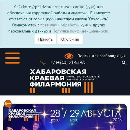
Сайт https://phildv.ru/ использует cookie (куки) для
обеспечения корректной работы и аналитики. Вы можете
отказаться от соокіе (куки) нажатием кнопки "Отклонить".
Ознакомьтесь с
правилами обработки
куки и других
персональных данных в
Политике конфиденциальности
.
Принять
Отклонить
Версия для слабовидящих
+7 (4212) 31-63-68
6++