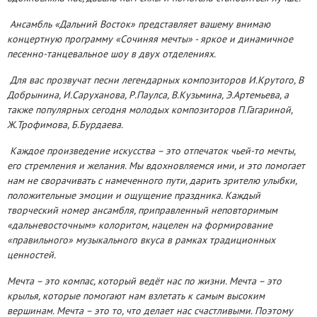
Ансамбль «Дальний Восток» представляет вашему внимаю
концертную программу «Сочиняя мечты» - яркое и динамичное
песенно-танцевальное шоу в двух отделениях.
Для вас прозвучат песни легендарных композиторов И.Крутого, В
Добрынина, И.Саруханова, Р.Паулса, В.Кузьмина, Э.Артемьева, а
также популярных сегодня молодых композиторов П.Гагариной,
Ж.Трофимова, Б.Бурдаева.
Каждое произведение искусства – это отпечаток чьей-то мечты,
его стремления и желания. Мы вдохновляемся ими, и это помогает
нам не сворачивать с намеченного пути, дарить зрителю улыбки,
положительные эмоции и ощущение праздника. Каждый
творческий номер ансамбля, приправленный неповторимым
«дальневосточным» колоритом, нацелен на формирование
«правильного» музыкального вкуса в рамках традиционных
ценностей.
Мечта – это компас, который ведёт нас по жизни. Мечта – это
крылья, которые помогают нам взлетать к самым высоким
вершинам. Мечта – это то, что делает нас счастливыми. Поэтому