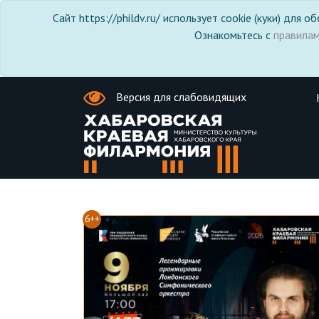
Сайт https://phildv.ru/ использует cookie (куки) для
Ознакомьтесь с
правила
Версия для слабовидящих
6++