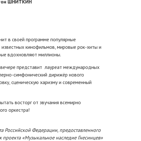
тон ШНИТКИН
нит в своей программе популярные
и известных кинофильмов, мировые рок-хиты и
рые вдохновляют миллионы.
 вечере представит лауреат международных
оперно-симфонический дирижёр нового
вку, сценическую харизму и современный
пытать восторг от звучания всемирно
ого оркестра!
та Российской Федерации, предоставленного
х проекта «Музыкальное наследие Гнесинцев
»