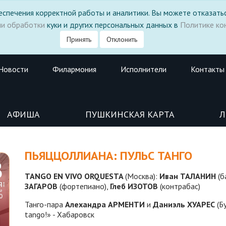
 обеспечения корректной работы и аналитики. Вы можете отказатьс
ми обработки
куки и других персональных данных в
Политике ко
Принять
Отклонить
Новости
Филармония
Исполнители
Контакты
АФИША
ПУШКИНСКАЯ КАРТА
Л
ПЬЯЦЦОЛЛИАНА: ПУЛЬС ТАНГО
TANGO EN VIVO ORQUESTA
(Москва):
Иван ТАЛАНИН
(б
ЗАГАРОВ
(фортепиано),
Глеб ИЗОТОВ
(контрабас)
Танго-пара
Алехандра АРМЕНТИ
и
Даниэль ХУАРЕС
(Бу
tango!» - Хабаровск