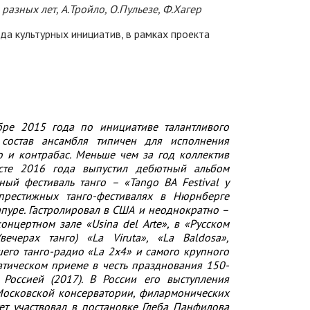
азных лет, А.Тройло, О.Пульезе, Ф.Хагер
а культурных инициатив, в рамках проекта
бре 2015 года по инициативе талантливого
 состав ансамбля типичен для исполнения
о и контрабас. Меньше чем за год коллектив
усте 2016 года выпустил дебютный альбом
ый фестиваль танго – «Tango BA Festival y
 престижных танго-фестивалях в Нюрнберге
гапуре. Гастролировал в США и неоднократно –
онцертном зале «Usina del Arte», в «Русском
ечерах танго) «La Viruta», «La Baldosa»,
шего танго-радио «La 2x4» и самого крупного
атическом приеме в честь празднования 150-
Россией (2017). В России его выступления
Московской консерватории, филармонических
ет участвовал в постановке Глеба Панфилова