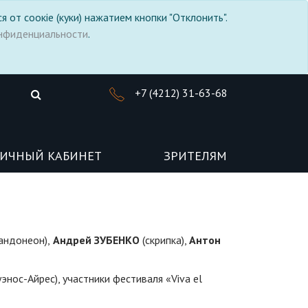
я от соокіе (куки) нажатием кнопки "Отклонить".
нфиденциальности
.
+7 (4212) 31-63-68
ИЧНЫЙ КАБИНЕТ
ЗРИТЕЛЯМ
андонеон),
Андрей ЗУБЕНКО
(скрипка),
Антон
энос-Айрес), участники фестиваля «Viva el