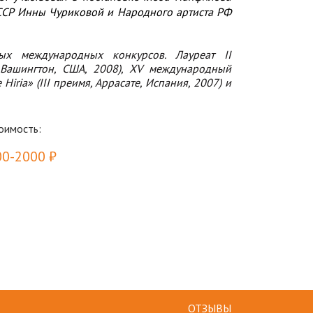
СССР Инны Чуриковой и Народного артиста РФ
х международных конкурсов. Лауреат II
 Вашингтон, США, 2008), XV международный
iria» (III преимя, Аррасате, Испания, 2007) и
оимость:
00-2000 ₽
ОТЗЫВЫ