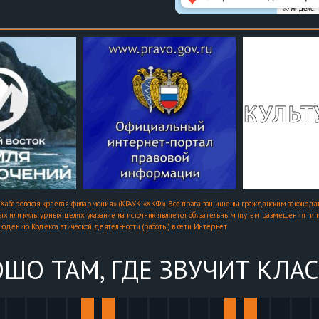
Хабаровская краевая филармония» (КГАУК «ХКФ») Все права защищены гражданским законодат
х или культурных целях указание на источник является обязательным (путем размещения гипер
людению Кодекса этической деятельности (работы) в сети Интернет
ШО ТАМ, ГДЕ ЗВУЧИТ КЛА