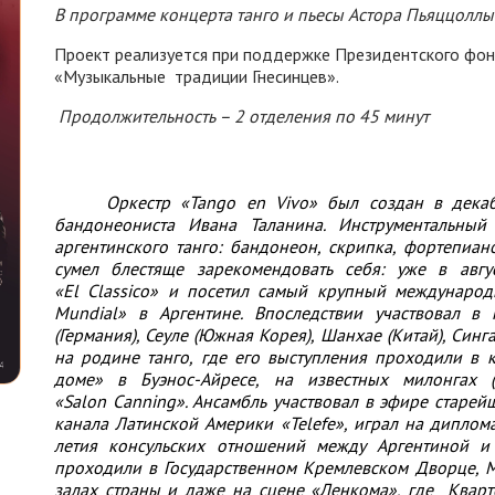
В программе концерта танго и пьесы Астора Пьяццоллы р
Проект реализуется при поддержке Президентского фонд
«Музыкальные традиции Гнесинцев».
Продолжительность – 2 отделения по 45 минут
Оркестр «Tango en Vivo»
был создан в дека
бандонеониста Ивана Таланина. Инструментальный
аргентинского танго: бандонеон, скрипка, фортепиан
сумел блестяще зарекомендовать себя: уже в авг
«El Classico» и посетил самый крупный международн
Mundial» в Аргентине. Впоследствии участвовал в
(Германия), Сеуле (Южная Корея), Шанхае (Китай), Син
на родине танго, где его выступления проходили в к
доме» в Буэнос-Айресе, на известных милонгах (в
«Salon Canning». Ансамбль участвовал в эфире старей
канала Латинской Америки «Telefe», играл на диплом
летия консульских отношений между Аргентиной и 
проходили в Государственном Кремлевском Дворце, 
залах страны и даже на сцене «Ленкома», где Кварт