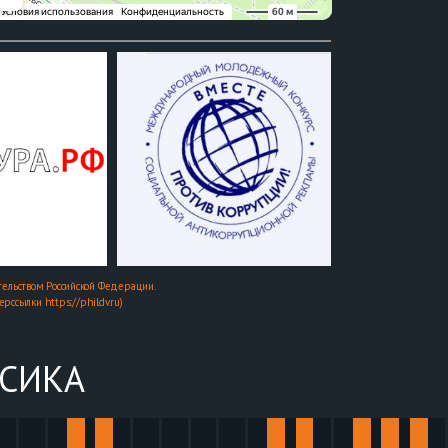
ельством Российской Федерации.
ссылки https://phildv.ru)
ССИКА